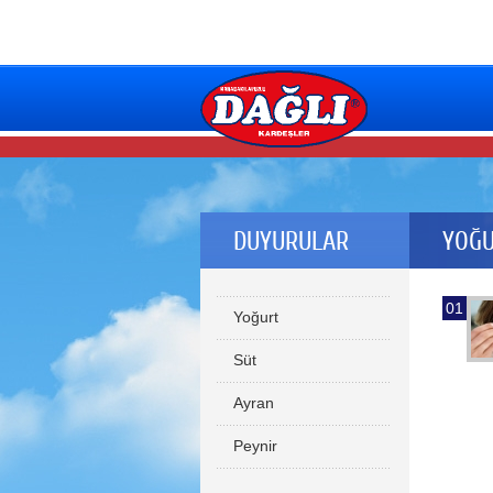
DUYURULAR
YOĞU
01
Yoğurt
Süt
Ayran
Peynir