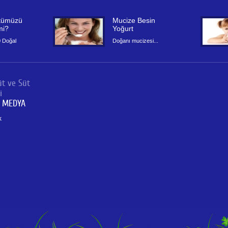
tümüzü
Mucize Besin
mi?
Yoğurt
 Doğal
Doğanı mucizesi...
üt ve Süt
i
 MEDYA
k