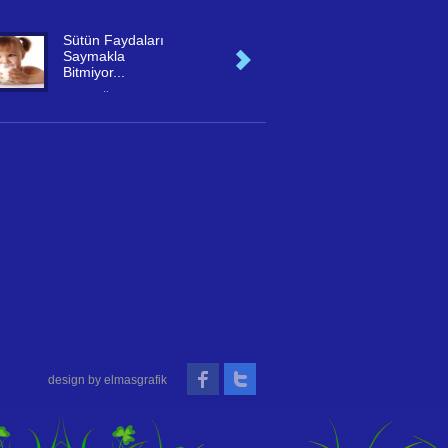
Sütün Faydaları
Ayran Şaşırtıy
Saymakla
Ayranın yararları
Bitmiyor...
uzmanları şaşırtıyo
Okul Çağındaki çocuklar
için sütün faydaları
saymakla bitmiyor
design by
elmasgrafik