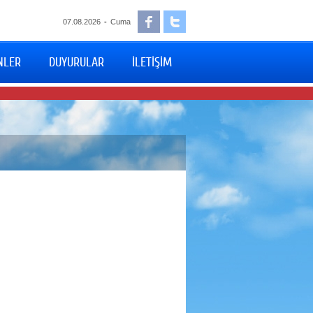
07.08.2026
-
Cuma
NLER
DUYURULAR
İLETİŞİM