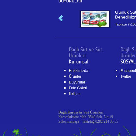
DUYURULAR
Ayran Şaşırtıyor
Günlük Sü
Denediniz
Ayranın yararları
uzmanları şaşırtıyor
Taptaze %100
Dağlı Süt ve Süt
Dağlı S
Ürünleri
Ürünler
Kurumsal
SOSYAL
Hakkimizda
Faceboo
Ürünler
Twitter
Duyurular
Foto Galeri
İletişim
Dağlı Kardeşler Süt Ürünleri
Karacakılavuz Mah. 3540 Sok. No:19
Süleymanpaşa - Tekirdağ 0282 214 35 55