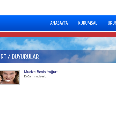
ANASAYFA
KURUMSAL
ÜRÜ
RT / DUYURULAR
Mucize Besin Yoğurt
Doğanı mucizesi...