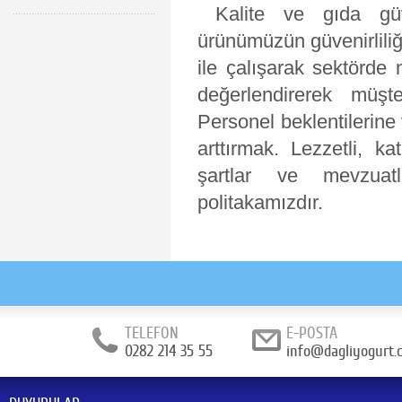
Kalite ve gıda güve
ürünümüzün güvenirliliğin
ile çalışarak sektörde 
değerlendirerek müş
Personel beklentilerin
arttırmak. Lezzetli, ka
şartlar ve mevzuatl
politakamızdır.
TELEFON
E-POSTA
0282 214 35 55
info@dagliyogurt.