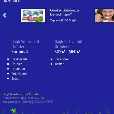
DUYURULAR
or
Günlük Sütümüzü
Denedinizmi?
or
Taptaze %100 Doğal
Dağlı Süt ve Süt
Dağlı Süt ve Süt
Ürünleri
Ürünleri
Kurumsal
SOSYAL MEDYA
Hakkimizda
Facebook
Ürünler
Twitter
Duyurular
Foto Galeri
İletişim
Dağlı Kardeşler Süt Ürünleri
Karacakılavuz Mah. 3540 Sok. No:19
Süleymanpaşa - Tekirdağ 0282 214 35 55